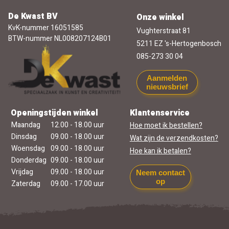
De Kwast BV
Onze winkel
KvK-nummer 16051585
Vughterstraat 81
BTW-nummer NL008207124B01
5211 EZ 's-Hertogenbosch
085-273 30 04
Aanmelden
nieuwsbrief
Openingstijden winkel
Klantenservice
Maandag
12.00 - 18.00 uur
Hoe moet ik bestellen?
Dinsdag
09.00 - 18.00 uur
Wat zijn de verzendkosten?
Woensdag
09.00 - 18.00 uur
Hoe kan ik betalen?
Donderdag
09.00 - 18.00 uur
Vrijdag
09.00 - 18.00 uur
Neem contact
op
Zaterdag
09.00 - 17.00 uur