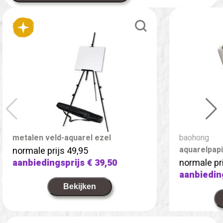
metalen veld-aquarel ezel
baohong
aquarelpapie
normale prijs 49,95
aanbiedingsprijs
€ 39,50
normale pr
aanbiedin
Bekijken