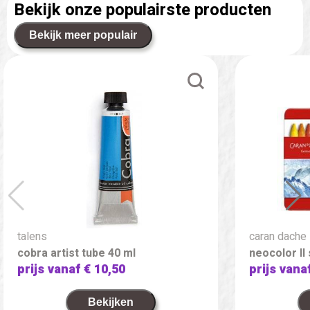
Bekijk onze populairste producten
Bekijk meer populair
talens
caran dache
cobra artist tube 40 ml
neocolor II
prijs vanaf
€ 10,50
prijs vana
Bekijken