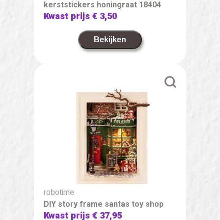
kerststickers honingraat 18404
Kwast prijs
€ 3,50
Bekijken
robotime
DIY story frame santas toy shop
Kwast prijs
€ 37,95