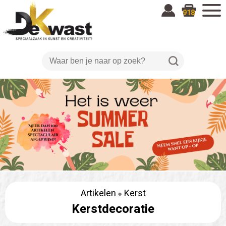
918
Artikelen
Kerst
Kerstdecoratie