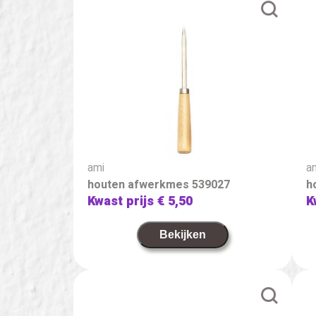
ami
a
houten afwerkmes 539027
h
Kwast prijs
€ 5,50
K
Bekijken