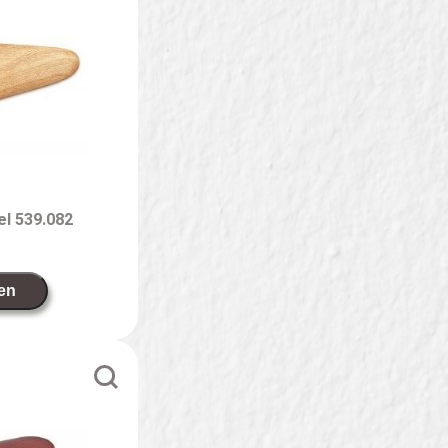
l 539.082
en