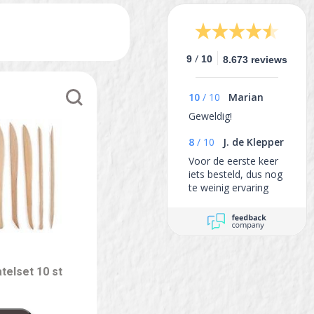
/
9
10
8.673 reviews
10
/
10
Marian
Geweldig!
8
/
10
J. de Klepper
Voor de eerste keer
iets besteld, dus nog
te weinig ervaring
om een goed
oordeel te kunnen
geven
telset 10 st