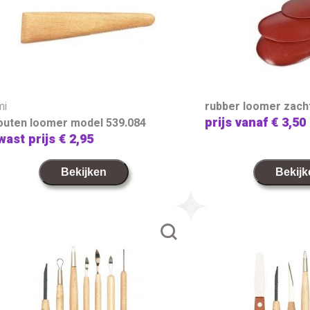
mi
rubber loomer zacht
prijs vanaf
€ 3,50
outen loomer model 539.084
wast prijs
€ 2,95
Bekijken
Bekijk