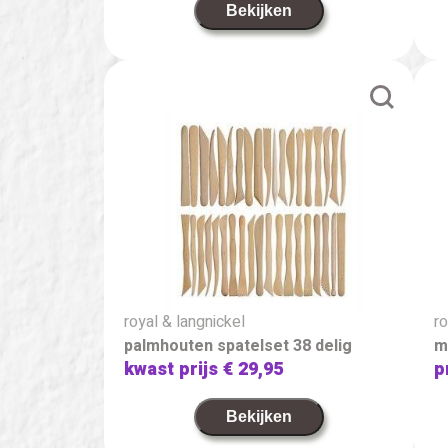
Bekijken
royal & langnickel
ro
palmhouten spatelset 38 delig
m
kwast prijs
€ 29,95
p
Bekijken