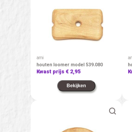
ami
a
houten loomer model 539.080
h
Kwast prijs
€ 2,95
K
Bekijken