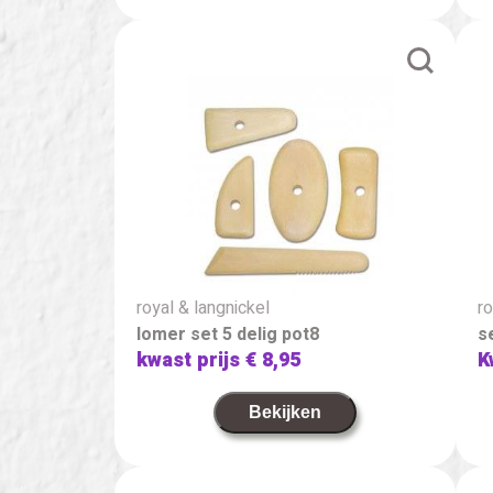
royal & langnickel
ro
lomer set 5 delig pot8
s
kwast prijs
€ 8,95
K
Bekijken