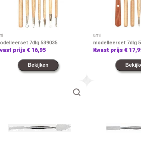
mi
ami
odelleerset 7dlg 539035
modelleerset 7dlg 
wast prijs
€ 16,95
Kwast prijs
€ 17,9
Bekijken
Bekijk