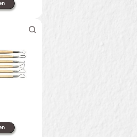
en
en