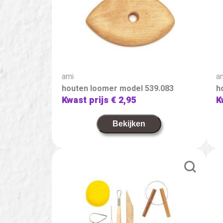
ami
a
houten loomer model 539.083
h
Kwast prijs
€ 2,95
K
Bekijken