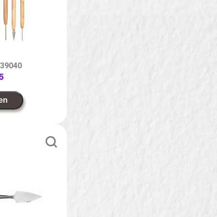
539040
5
en