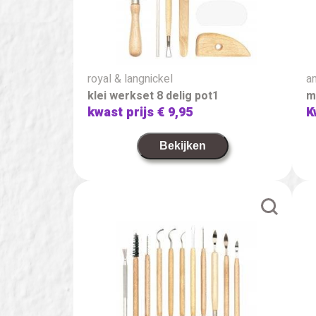
royal & langnickel
a
klei werkset 8 delig pot1
m
kwast prijs
€ 9,95
K
Bekijken