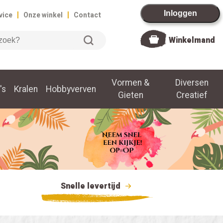
|
|
Inloggen
vice
Onze winkel
Contact
Winkelmand
Vormen &
Diversen
's
Kralen
Hobbyverven
Gieten
Creatief
Snelle levertijd