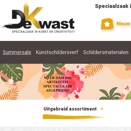
Speciaalzaak i
Nieuw
Summersale
Kunstschildersverf
Schildersmaterialen
Uitgebreid assortiment