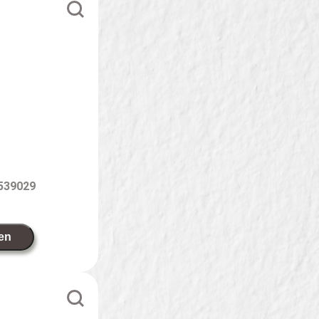
539029
en