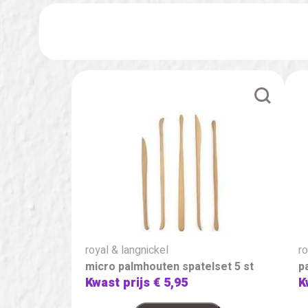
royal & langnickel
ro
micro palmhouten spatelset 5 st
p
Kwast prijs
€ 5,95
K