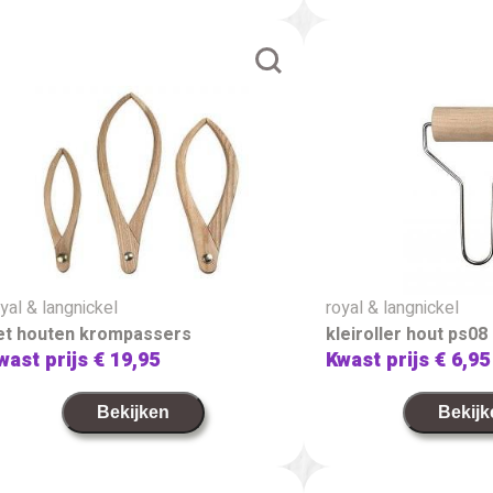
yal & langnickel
royal & langnickel
et houten krompassers
kleiroller hout ps08
wast prijs
€ 19,95
Kwast prijs
€ 6,95
Bekijken
Bekijk