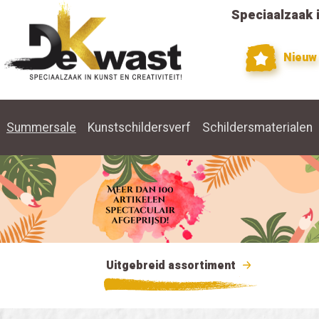
Speciaalzaak i
Nieuw
Summersale
Kunstschildersverf
Schildersmaterialen
Uitgebreid assortiment