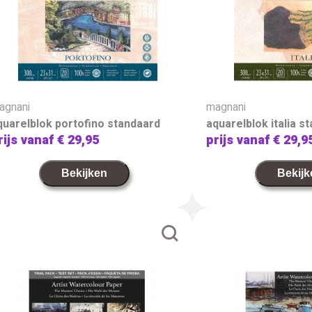
agnani
magnani
quarelblok portofino standaard
aquarelblok italia s
rijs vanaf
€ 29,95
prijs vanaf
€ 29,9
Bekijken
Bekijk