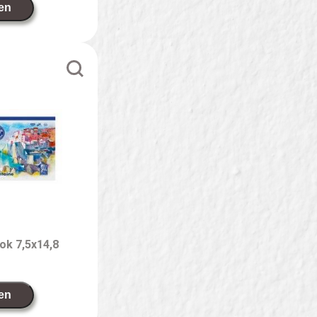
en
ok 7,5x14,8
en