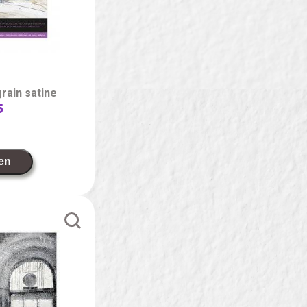
rain satine
5
en