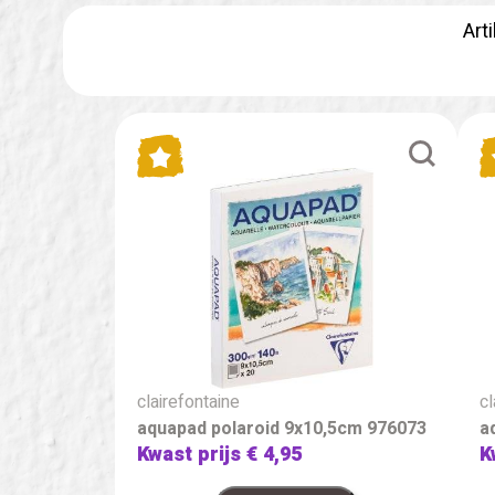
Art
clairefontaine
cl
aquapad polaroid 9x10,5cm 976073
a
Kwast prijs
€ 4,95
K