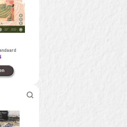
tandaard
5
en