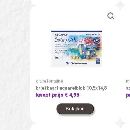
clairefontaine
m
briefkaart aquarelblok 10,5x14,8
a
kwast prijs
€ 4,95
p
Bekijken