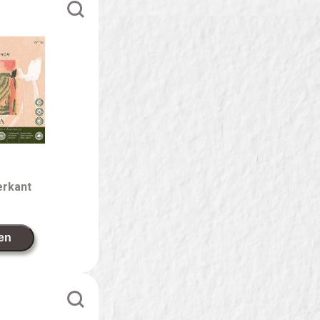
ierkant
en