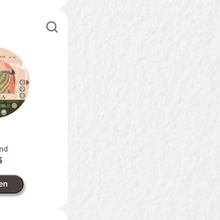
ond
5
en