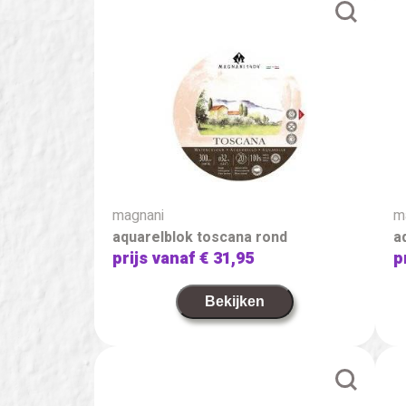
magnani
m
aquarelblok toscana rond
a
prijs vanaf
€ 31,95
p
Bekijken