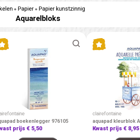
ikelen
Papier
Papier kunstzinnig
Aquarelbloks
airefontaine
clairefontaine
quapad boekenlegger 976105
aquapad kleurblok 
wast prijs
€ 5,50
Kwast prijs
€ 8,95