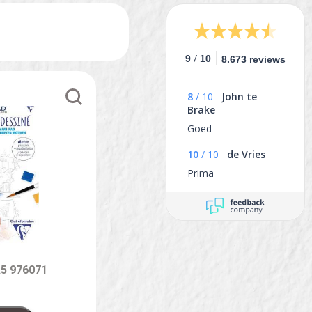
/
9
10
8.673 reviews
8
/
10
John te
Brake
Goed
10
/
10
de Vries
Prima
A5 976071