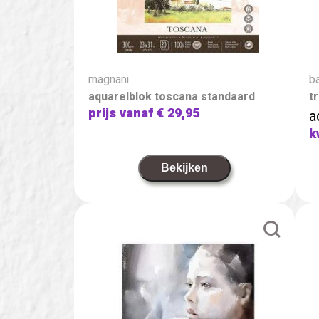
magnani
b
aquarelblok toscana standaard
t
prijs vanaf
€ 29,95
a
k
Bekijken