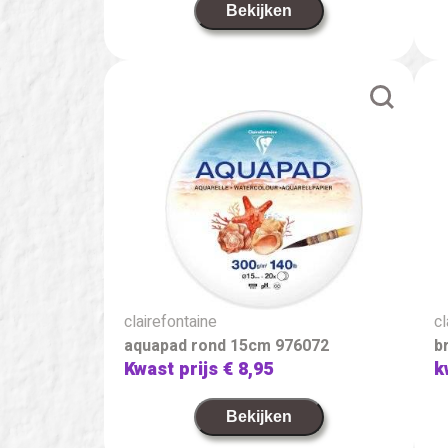
Bekijken
clairefontaine
cl
aquapad rond 15cm 976072
b
Kwast prijs
€ 8,95
k
Bekijken