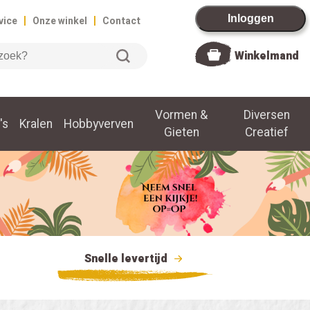
|
|
Inloggen
vice
Onze winkel
Contact
Winkelmand
Vormen &
Diversen
's
Kralen
Hobbyverven
Gieten
Creatief
Snelle levertijd