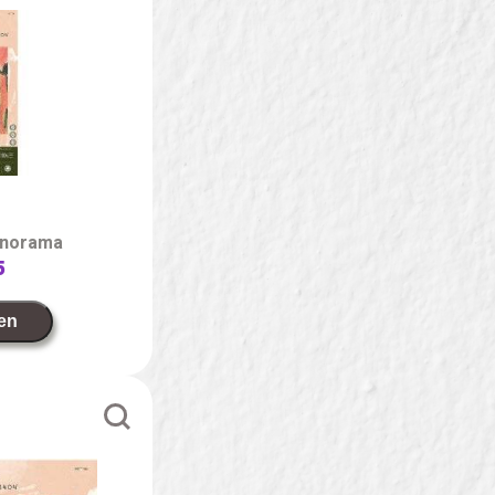
panorama
5
en