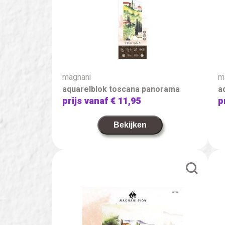
magnani
m
aquarelblok toscana panorama
a
prijs vanaf
€ 11,95
p
Bekijken