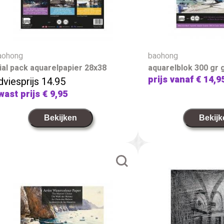
aohong
baohong
rial pack aquarelpapier 28x38
aquarelblok 300 gr g
prijs vanaf
€ 14,9
dviesprijs 14.95
wast prijs
€ 9,95
Bekijken
Bekijk