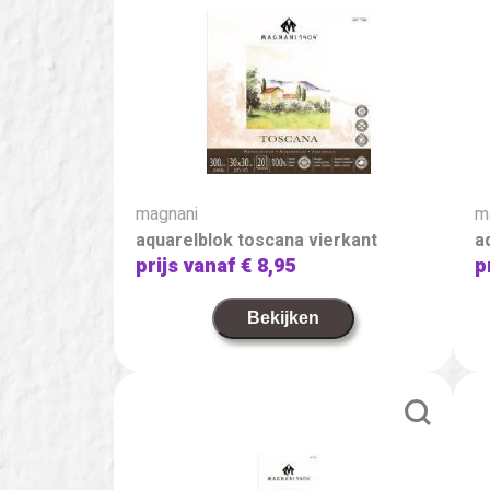
magnani
m
aquarelblok toscana vierkant
a
prijs vanaf
€ 8,95
p
Bekijken