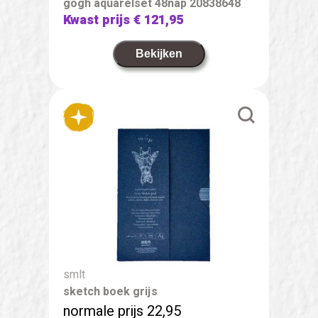
gogh aquarelset 48nap 20838648
Kwast prijs
€ 121,95
Bekijken
smlt
sketch boek grijs
normale prijs 22,95