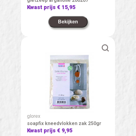
gietzeep arganolie 200207
Kwast prijs
€ 15,95
Bekijken
glorex
soapfix kneedvlokken zak 250gr
Kwast prijs
€ 9,95