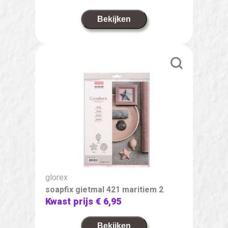
Bekijken
glorex
soapfix gietmal 421 maritiem 2
Kwast prijs
€ 6,95
Bekijken