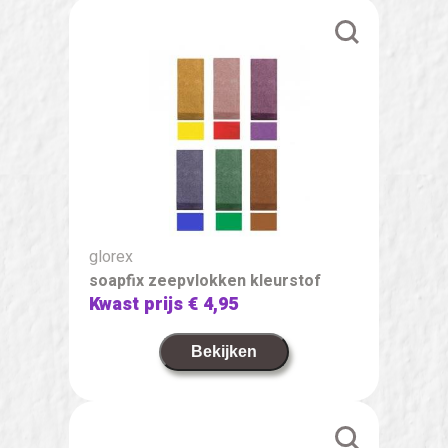
glorex
soapfix zeepvlokken kleurstof
Kwast prijs
€ 4,95
Bekijken