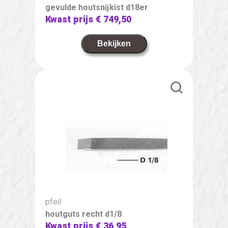
gevulde houtsnijkist d18er
Kwast prijs
€ 749,50
Bekijken
pfeil
houtguts recht d1/8
Kwast prijs
€ 36,95