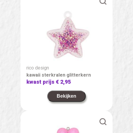
rico design
kawaii sterkralen glitterkern
kwast prijs
€ 2,95
Bekijken