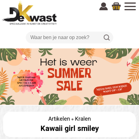
918
Artikelen
Kralen
Kawaii girl smiley