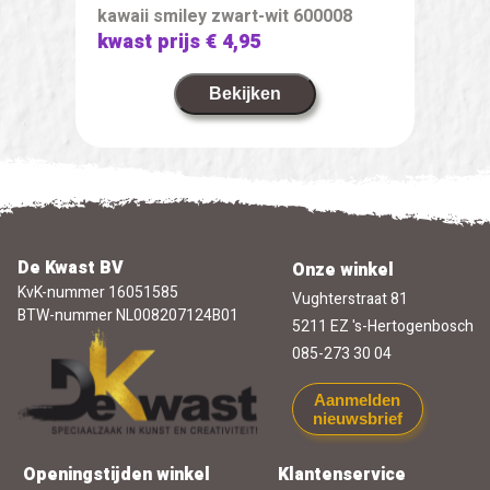
kawaii smiley zwart-wit 600008
kwast prijs
€ 4,95
Bekijken
De Kwast BV
Onze winkel
KvK-nummer 16051585
Vughterstraat 81
BTW-nummer NL008207124B01
5211 EZ 's-Hertogenbosch
085-273 30 04
Aanmelden
nieuwsbrief
Openingstijden winkel
Klantenservice