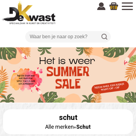
918
schut
Alle merken
Schut