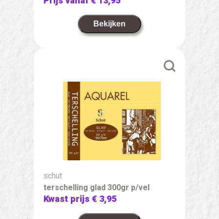
Prijs vanaf
€ 13,95
Bekijken
schut
terschelling glad 300gr p/vel
Kwast prijs
€ 3,95