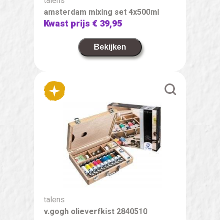
talens
amsterdam mixing set 4x500ml
Kwast prijs
€ 39,95
Bekijken
talens
v.gogh olieverfkist 2840510