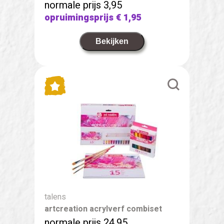
normale prijs 3,95
opruimingsprijs
€ 1,95
Bekijken
talens
artcreation acrylverf combiset
normale prijs 24,95