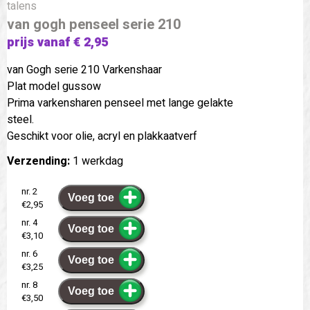
talens
van gogh penseel serie 210
prijs vanaf € 2,95
van Gogh serie 210 Varkenshaar
Plat model gussow
Prima varkensharen penseel met lange gelakte
steel.
Geschikt voor olie, acryl en plakkaatverf
Verzending:
1 werkdag
nr. 2
Voeg toe
€2,95
nr. 4
Voeg toe
€3,10
nr. 6
Voeg toe
€3,25
nr. 8
Voeg toe
€3,50