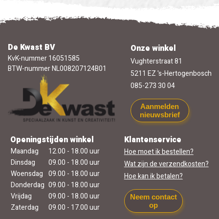
De Kwast BV
Onze winkel
KvK-nummer 16051585
Vughterstraat 81
BTW-nummer NL008207124B01
5211 EZ 's-Hertogenbosch
085-273 30 04
Aanmelden
nieuwsbrief
Openingstijden winkel
Klantenservice
Maandag
12.00 - 18.00 uur
Hoe moet ik bestellen?
Dinsdag
09.00 - 18.00 uur
Wat zijn de verzendkosten?
Woensdag
09.00 - 18.00 uur
Hoe kan ik betalen?
Donderdag
09.00 - 18.00 uur
Vrijdag
09.00 - 18.00 uur
Neem contact
op
Zaterdag
09.00 - 17.00 uur