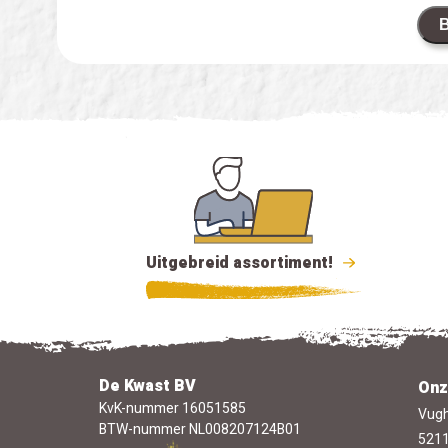
B
Uitgebreid assortiment!
De Kwast BV
Onz
KvK-nummer 16051585
Vugh
BTW-nummer NL008207124B01
5211