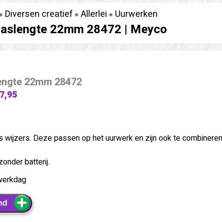
Diversen creatief
Allerlei
Uurwerken
 aslengte 22mm 28472 |
Meyco
engte 22mm 28472
 7,95
es wijzers. Deze passen op het uurwerk en zijn ook te combinere
onder batterij.
werkdag
nd