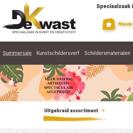
Speciaalzaak i
Nieuw
Summersale
Kunstschildersverf
Schildersmaterialen
Uitgebreid assortiment