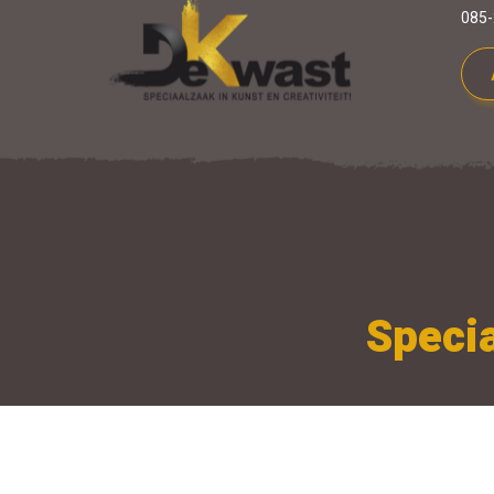
085-
Specia