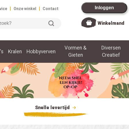
|
|
Inloggen
vice
Onze winkel
Contact
Winkelmand
Vormen &
Diversen
's
Kralen
Hobbyverven
Gieten
Creatief
Snelle levertijd