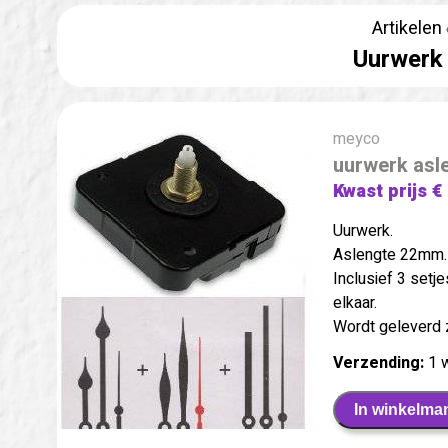
Artikelen
Uurwerk
meyco
uurwerk asl
Kwast prijs €
Uurwerk.
Aslengte 22mm.
Inclusief 3 setj
elkaar.
Wordt geleverd z
Verzending:
1 
In winkelma