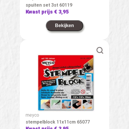
spuiten set 3st 60119
Kwast prijs
€ 3,95
Bekijken
meyco
stempelblock 11x11cm 65077
Kwast prijs
€ 3,95