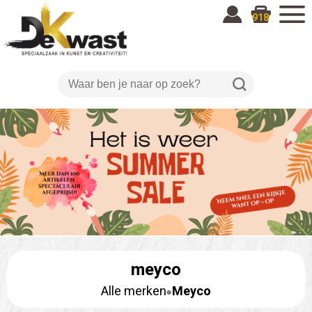
918
meyco
Alle merken
Meyco