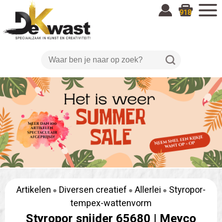
918
Artikelen
Diversen creatief
Allerlei
Styropor-
tempex-wattenvorm
Styropor snijder 65680 |
Meyco