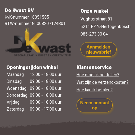
De Kwast BV
Onze winkel
KvK-nummer 16051585
Vughterstraat 81
BTW-nummer NL008207124B01
5211 EZ 's-Hertogenbosch
085-273 30 04
Aanmelden
nieuwsbrief
Openingstijden winkel
Klantenservice
Maandag
12.00 - 18.00 uur
Hoe moet ik bestellen?
Dinsdag
09.00 - 18.00 uur
Wat zijn de verzendkosten?
Woensdag
09.00 - 18.00 uur
Hoe kan ik betalen?
Donderdag
09.00 - 18.00 uur
Vrijdag
09.00 - 18.00 uur
Neem contact
op
Zaterdag
09.00 - 17.00 uur