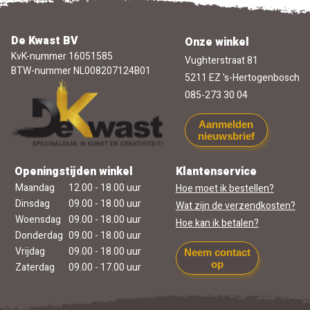
De Kwast BV
Onze winkel
KvK-nummer 16051585
Vughterstraat 81
BTW-nummer NL008207124B01
5211 EZ 's-Hertogenbosch
085-273 30 04
Aanmelden
nieuwsbrief
Openingstijden winkel
Klantenservice
Maandag
12.00 - 18.00 uur
Hoe moet ik bestellen?
Dinsdag
09.00 - 18.00 uur
Wat zijn de verzendkosten?
Woensdag
09.00 - 18.00 uur
Hoe kan ik betalen?
Donderdag
09.00 - 18.00 uur
Vrijdag
09.00 - 18.00 uur
Neem contact
op
Zaterdag
09.00 - 17.00 uur