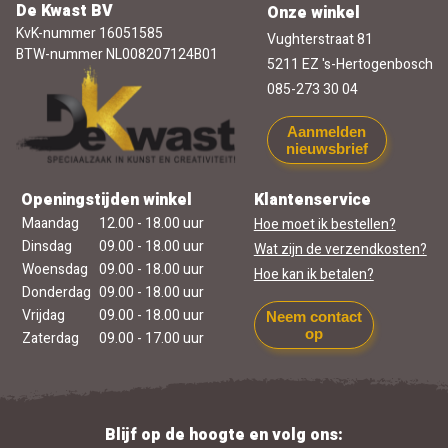
De Kwast BV
Onze winkel
KvK-nummer 16051585
Vughterstraat 81
BTW-nummer NL008207124B01
5211 EZ 's-Hertogenbosch
085-273 30 04
Aanmelden
nieuwsbrief
Openingstijden winkel
Klantenservice
Maandag
12.00 - 18.00 uur
Hoe moet ik bestellen?
Dinsdag
09.00 - 18.00 uur
Wat zijn de verzendkosten?
Woensdag
09.00 - 18.00 uur
Hoe kan ik betalen?
Donderdag
09.00 - 18.00 uur
Vrijdag
09.00 - 18.00 uur
Neem contact
op
Zaterdag
09.00 - 17.00 uur
Blijf op de hoogte en volg ons: