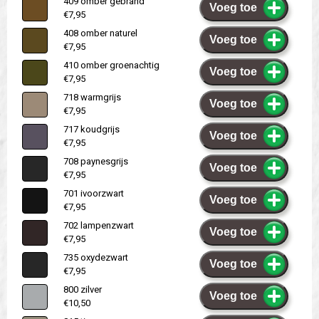
409 omber gebrand
Voeg toe
€7,95
408 omber naturel
Voeg toe
€7,95
410 omber groenachtig
Voeg toe
€7,95
718 warmgrijs
Voeg toe
€7,95
717 koudgrijs
Voeg toe
€7,95
708 paynesgrijs
Voeg toe
€7,95
701 ivoorzwart
Voeg toe
€7,95
702 lampenzwart
Voeg toe
€7,95
735 oxydezwart
Voeg toe
€7,95
800 zilver
Voeg toe
€10,50