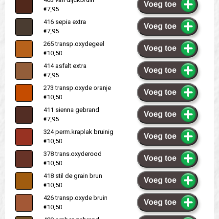
Voeg toe
€7,95
416 sepia extra
Voeg toe
€7,95
265 transp.oxydegeel
Voeg toe
€10,50
414 asfalt extra
Voeg toe
€7,95
273 transp.oxyde oranje
Voeg toe
€10,50
411 sienna gebrand
Voeg toe
€7,95
324 perm.kraplak bruinig
Voeg toe
€10,50
378 trans.oxyderood
Voeg toe
€10,50
418 stil de grain brun
Voeg toe
€10,50
426 transp.oxyde bruin
Voeg toe
€10,50