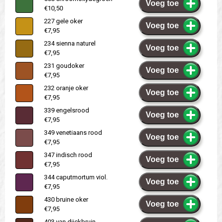
Voeg toe
€10,50
227 gele oker
Voeg toe
€7,95
234 sienna naturel
Voeg toe
€7,95
231 goudoker
Voeg toe
€7,95
232 oranje oker
Voeg toe
€7,95
339 engelsrood
Voeg toe
€7,95
349 venetiaans rood
Voeg toe
€7,95
347 indisch rood
Voeg toe
€7,95
344 caputmortum viol.
Voeg toe
€7,95
430 bruine oker
Voeg toe
€7,95
403 van dijckbruin