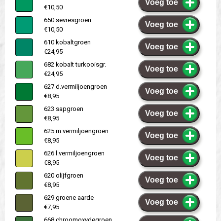
Voeg toe
€10,50
650 sevresgroen
Voeg toe
€10,50
610 kobaltgroen
Voeg toe
€24,95
682 kobalt turkooisgr.
Voeg toe
€24,95
627 d.vermiljoengroen
Voeg toe
€8,95
623 sapgroen
Voeg toe
€8,95
625 m.vermiljoengroen
Voeg toe
€8,95
626 l.vermiljoengroen
Voeg toe
€8,95
620 olijfgroen
Voeg toe
€8,95
629 groene aarde
Voeg toe
€7,95
668 chroomoxydegroen