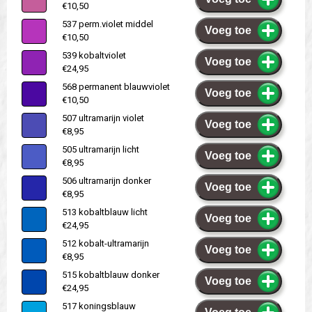
€10,50
537 perm.violet middel
Voeg toe
€10,50
539 kobaltviolet
Voeg toe
€24,95
568 permanent blauwviolet
Voeg toe
€10,50
507 ultramarijn violet
Voeg toe
€8,95
505 ultramarijn licht
Voeg toe
€8,95
506 ultramarijn donker
Voeg toe
€8,95
513 kobaltblauw licht
Voeg toe
€24,95
512 kobalt-ultramarijn
Voeg toe
€8,95
515 kobaltblauw donker
Voeg toe
€24,95
517 koningsblauw