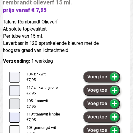
rembrandt olieverf 15 ml.
prijs vanaf € 7,95
Talens Rembrandt Olieverf
Absolute topkwaliteit.
Per tube van 15 ml.
Leverbaar in 120 sprankelende kleuren met de
hoogste graad van lichtechtheid.
Verzending:
1 werkdag
104 zinkwit
Voeg toe
€7,95
117 zinkwit lijnolie
Voeg toe
€7,95
105 titaanwit
Voeg toe
€7,95
118 titaanwit lijnolie
Voeg toe
€7,95
103 gemengd wit
Voeg toe