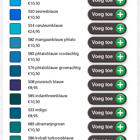
Voeg toe
€10,50
530 sevresblauw
Voeg toe
€10,50
534 ceruleumblauw
Voeg toe
€24,95
582 mangaanblauw phtalo
Voeg toe
€10,50
583 phtaloblauw roodachtig
Voeg toe
€10,50
576 phtaloblauw groenachtig
Voeg toe
€10,50
508 pruisisch blauw
Voeg toe
€8,95
585 indanthreenblauw
Voeg toe
€10,50
533 indigo
Voeg toe
€8,95
683 ultramarijngroen
Voeg toe
€10,50
586 kobalt turkooisblauw