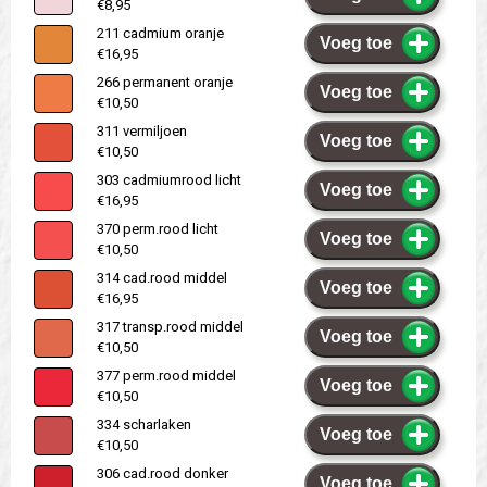
€8,95
211 cadmium oranje
Voeg toe
€16,95
266 permanent oranje
Voeg toe
€10,50
311 vermiljoen
Voeg toe
€10,50
303 cadmiumrood licht
Voeg toe
€16,95
370 perm.rood licht
Voeg toe
€10,50
314 cad.rood middel
Voeg toe
€16,95
317 transp.rood middel
Voeg toe
€10,50
377 perm.rood middel
Voeg toe
€10,50
334 scharlaken
Voeg toe
€10,50
306 cad.rood donker
Voeg toe