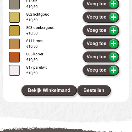
815 tin
Voeg toe
€10,50
802 lichtgoud
Voeg toe
€10,50
803 donkergoud
Voeg toe
€10,50
811 brons
Voeg toe
€10,50
805 koper
Voeg toe
€10,50
817 parelwit
Voeg toe
€10,50
Bekijk Winkelmand
Bestellen