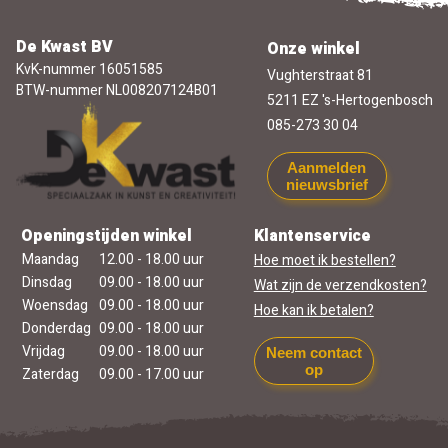
De Kwast BV
Onze winkel
KvK-nummer 16051585
Vughterstraat 81
BTW-nummer NL008207124B01
5211 EZ 's-Hertogenbosch
085-273 30 04
Aanmelden
nieuwsbrief
Openingstijden winkel
Klantenservice
Maandag
12.00 - 18.00 uur
Hoe moet ik bestellen?
Dinsdag
09.00 - 18.00 uur
Wat zijn de verzendkosten?
Woensdag
09.00 - 18.00 uur
Hoe kan ik betalen?
Donderdag
09.00 - 18.00 uur
Vrijdag
09.00 - 18.00 uur
Neem contact
op
Zaterdag
09.00 - 17.00 uur