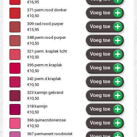
€16,95
371 perm.rood donker
Voeg toe
€10,50
309 cad.rood purper
Voeg toe
€15,95
348 perm.rood purper
Voeg toe
€10,50
321 perm. kraplak licht
Voeg toe
€10,50
395 perm.m.kraplak
Voeg toe
€10,50
342 perm.d.kraplak
Voeg toe
€10,50
323 karmijn gebrand
Voeg toe
€10,50
318 karmijn
Voeg toe
€10,50
366 quinacridonerose
Voeg toe
€10,50
567 permanent roodviolet
Voeg toe