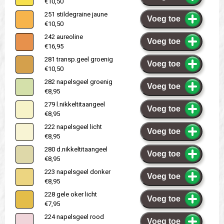
€10,50
251 stildegraine jaune
Voeg toe
€10,50
242 aureoline
Voeg toe
€16,95
281 transp.geel groenig
Voeg toe
€10,50
282 napelsgeel groenig
Voeg toe
€8,95
279 l.nikkeltitaangeel
Voeg toe
€8,95
222 napelsgeel licht
Voeg toe
€8,95
280 d.nikkeltitaangeel
Voeg toe
€8,95
223 napelsgeel donker
Voeg toe
€8,95
228 gele oker licht
Voeg toe
€7,95
224 napelsgeel rood
Voeg toe