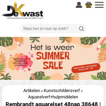
918
Artikelen
Kunstschildersverf
Aquarelverf+hulpmiddelen
Rembrandt aquarelset 48nap 38648 |