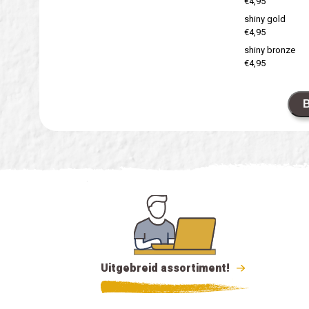
€4,95
shiny gold
€4,95
shiny bronze
€4,95
B
Uitgebreid assortiment!