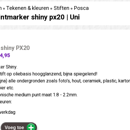
n
Tekenen & kleuren
Stiften
Posca
intmarker shiny px20 |
Uni
 shiny PX20
 4,95
er Shiny.
tift op oliebasis hoogglanzend, bijna spiegelend!
jna) alle ondergronden zoals foto's, hout, ceramiek, plastic, karton
ier etc.
nische medium punt maat 1.8 - 2.2mm.
leuren:
werkdag
Voeg toe