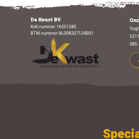
De Kwast BV
Onz
KvK-nummer 16051585
Vugh
BTW-nummer NL008207124B01
5211
085-
Specia