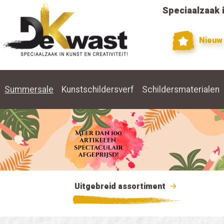
Speciaalzaak i
Nieuw
Summersale
Kunstschildersverf
Schildersmaterialen
Uitgebreid assortiment