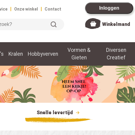
|
|
Inloggen
vice
Onze winkel
Contact
Winkelmand
Vormen &
Diversen
's
Kralen
Hobbyverven
Gieten
Creatief
Snelle levertijd