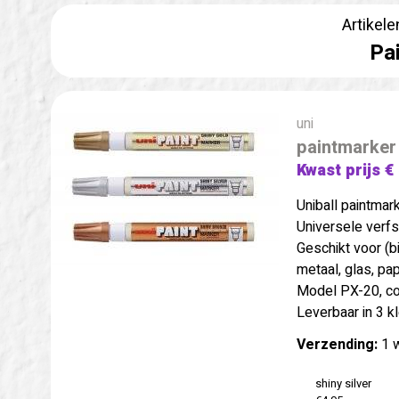
Artikele
Pa
uni
paintmarker
Kwast prijs €
Uniball paintmark
Universele verfs
Geschikt voor (bi
metaal, glas, pap
Model PX-20, co
Leverbaar in 3 k
Verzending:
1 
shiny silver