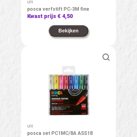
uni
posca verfstift PC-3M fine
Kwast prijs
€ 4,50
Bekijken
uni
posca set PC1MC/8A ASS18