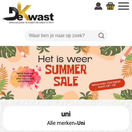
918
uni
Alle merken
Uni