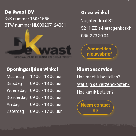
De Kwast BV
Onze winkel
KvK-nummer 16051585
Vughterstraat 81
BTW-nummer NL008207124B01
5211 EZ 's-Hertogenbosch
085-273 30 04
Aanmelden
nieuwsbrief
Openingstijden winkel
Klantenservice
Maandag
12.00 - 18.00 uur
Hoe moet ik bestellen?
Dinsdag
09.00 - 18.00 uur
Wat zijn de verzendkosten?
Woensdag
09.00 - 18.00 uur
Hoe kan ik betalen?
Donderdag
09.00 - 18.00 uur
Vrijdag
09.00 - 18.00 uur
Neem contact
op
Zaterdag
09.00 - 17.00 uur