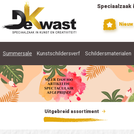
Speciaalzaak i
Nieuw
Summersale
Kunstschildersverf
Schildersmaterialen
Uitgebreid assortiment