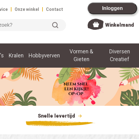
|
|
Inloggen
vice
Onze winkel
Contact
Winkelmand
Vormen &
Diversen
's
Kralen
Hobbyverven
Gieten
Creatief
Snelle levertijd