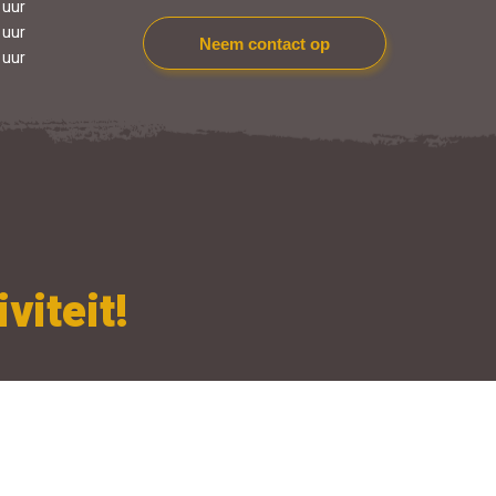
 uur
 uur
Neem contact op
 uur
viteit!