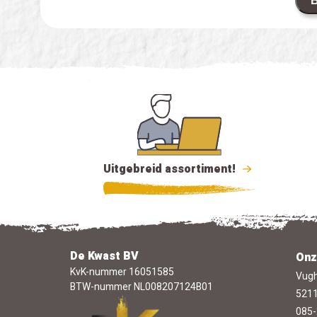
B
Uitgebreid assortiment!
De Kwast BV
Onz
KvK-nummer 16051585
Vugh
BTW-nummer NL008207124B01
5211
085-