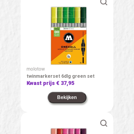
molotow
twinmarkerset 6dlg green set
Kwast prijs
€ 37,95
Bekijken