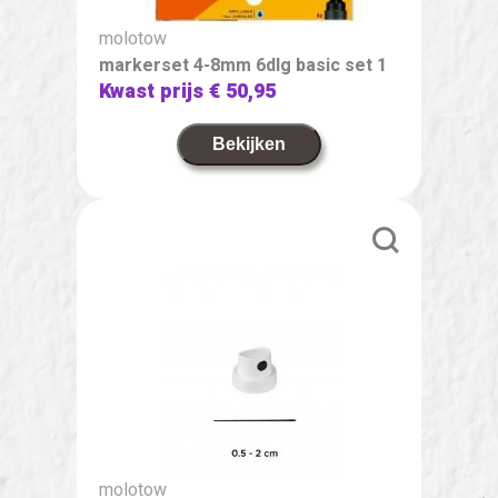
molotow
markerset 4-8mm 6dlg basic set 1
Kwast prijs
€ 50,95
Bekijken
molotow