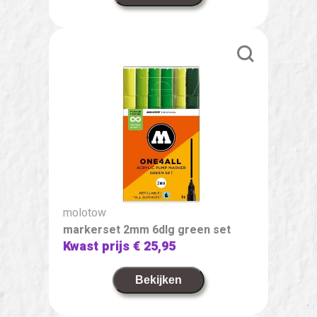
molotow
markerset 2mm 6dlg green set
Kwast prijs
€ 25,95
Bekijken