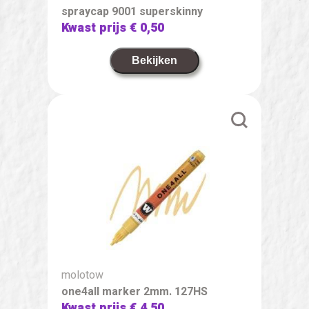
spraycap 9001 superskinny
Kwast prijs
€ 0,50
Bekijken
molotow
one4all marker 2mm. 127HS
Kwast prijs
€ 4,50