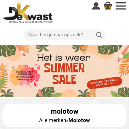
918
molotow
Alle merken
Molotow