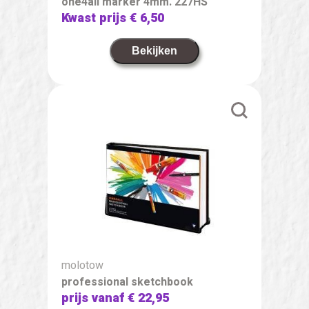
one4all marker 4mm. 227HS
Kwast prijs
€ 6,50
Bekijken
molotow
professional sketchbook
prijs vanaf
€ 22,95