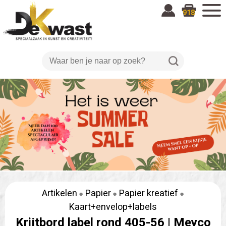
918
Artikelen
Papier
Papier kreatief
Kaart+envelop+labels
Krijtbord label rond 405-56 |
Meyco