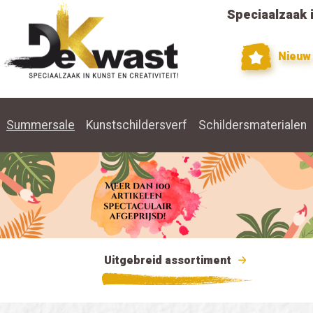
Speciaalzaak i
Nieuw
Summersale
Kunstschildersverf
Schildersmaterialen
Uitgebreid assortiment