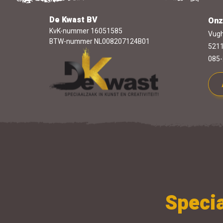
De Kwast BV
Onz
KvK-nummer 16051585
Vugh
BTW-nummer NL008207124B01
5211
085-
Specia