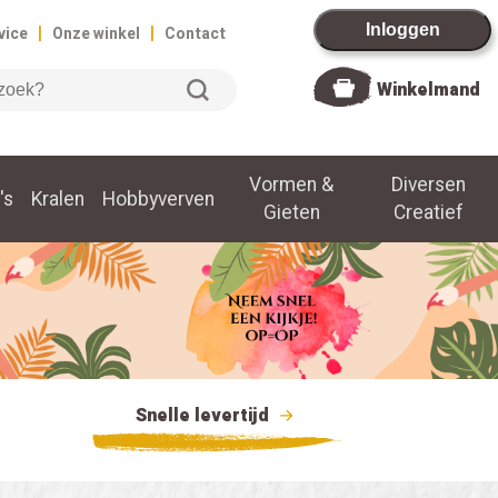
|
|
Inloggen
vice
Onze winkel
Contact
Winkelmand
Vormen &
Diversen
's
Kralen
Hobbyverven
Gieten
Creatief
Snelle levertijd