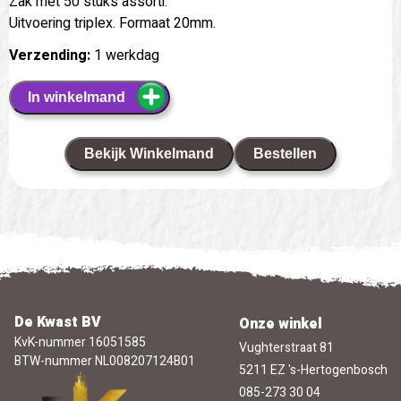
Zak met 50 stuks assorti.
Uitvoering triplex. Formaat 20mm.
Verzending:
1 werkdag
In winkelmand
Bekijk Winkelmand
Bestellen
De Kwast BV
Onze winkel
KvK-nummer 16051585
Vughterstraat 81
BTW-nummer NL008207124B01
5211 EZ 's-Hertogenbosch
085-273 30 04