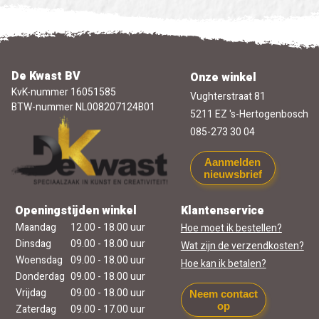
De Kwast BV
Onze winkel
KvK-nummer 16051585
Vughterstraat 81
BTW-nummer NL008207124B01
5211 EZ 's-Hertogenbosch
085-273 30 04
Aanmelden
nieuwsbrief
Openingstijden winkel
Klantenservice
Maandag
12.00 - 18.00 uur
Hoe moet ik bestellen?
Dinsdag
09.00 - 18.00 uur
Wat zijn de verzendkosten?
Woensdag
09.00 - 18.00 uur
Hoe kan ik betalen?
Donderdag
09.00 - 18.00 uur
Vrijdag
09.00 - 18.00 uur
Neem contact
op
Zaterdag
09.00 - 17.00 uur