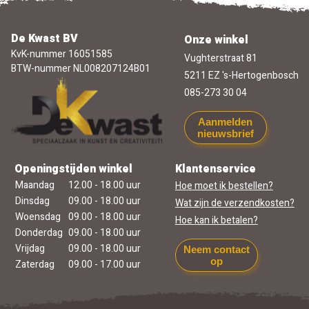
De Kwast BV
Onze winkel
KvK-nummer 16051585
Vughterstraat 81
BTW-nummer NL008207124B01
5211 EZ 's-Hertogenbosch
085-273 30 04
Aanmelden
nieuwsbrief
Openingstijden winkel
Klantenservice
Maandag
12.00 - 18.00 uur
Hoe moet ik bestellen?
Dinsdag
09.00 - 18.00 uur
Wat zijn de verzendkosten?
Woensdag
09.00 - 18.00 uur
Hoe kan ik betalen?
Donderdag
09.00 - 18.00 uur
Vrijdag
09.00 - 18.00 uur
Neem contact
op
Zaterdag
09.00 - 17.00 uur