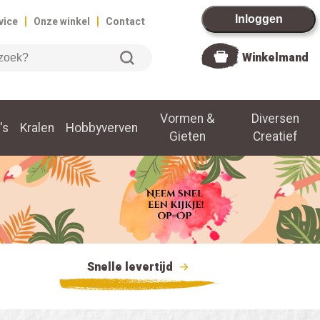
|
|
Inloggen
vice
Onze winkel
Contact
Winkelmand
Vormen &
Diversen
's
Kralen
Hobbyverven
Gieten
Creatief
Snelle levertijd