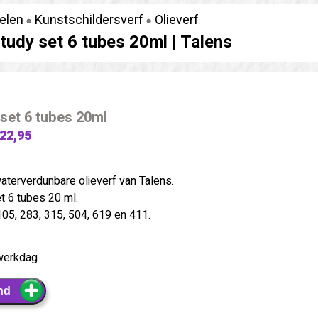
kelen
Kunstschildersverf
Olieverf
tudy set 6 tubes 20ml |
Talens
set 6 tubes 20ml
 22,95
waterverdunbare olieverf van Talens.
t 6 tubes 20 ml.
105, 283, 315, 504, 619 en 411.
werkdag
nd