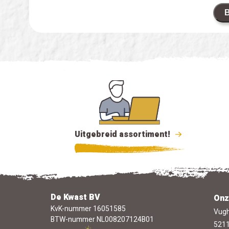
B
Uitgebreid assortiment!
De Kwast BV
Onz
KvK-nummer 16051585
Vugh
BTW-nummer NL008207124B01
5211