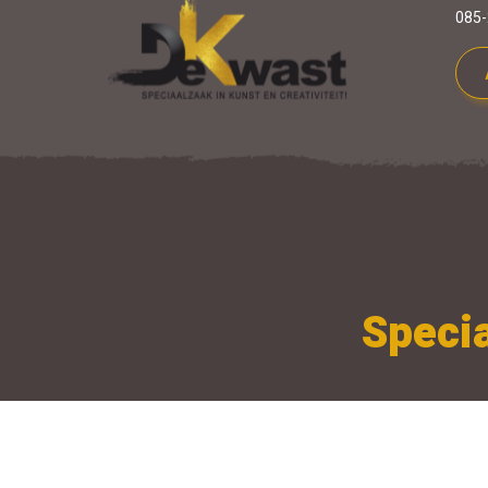
085-
Specia