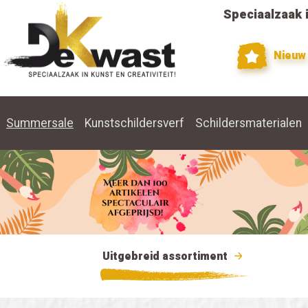
Speciaalzaak i
Nieuw
Summersale
Kunstschildersverf
Schildersmaterialen
Uitgebreid assortiment