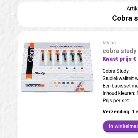
Arti
Cobra s
talens
cobra study 
Kwast prijs €
Cobra Study.
Studiekwaliteit 
Een basisset me
Inhoud kleuren: 
Prijs per set.
Verzending:
1 
In winkelma