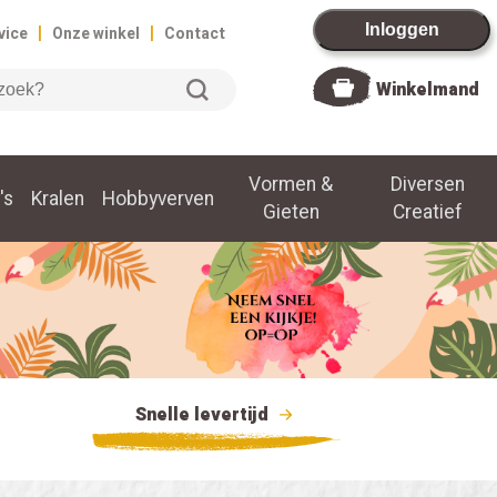
|
|
Inloggen
vice
Onze winkel
Contact
Winkelmand
Vormen &
Diversen
's
Kralen
Hobbyverven
Gieten
Creatief
Snelle levertijd