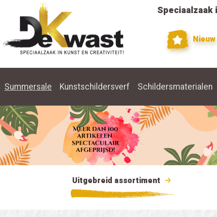
Speciaalzaak i
Nieuw
Summersale
Kunstschildersverf
Schildersmaterialen
Uitgebreid assortiment