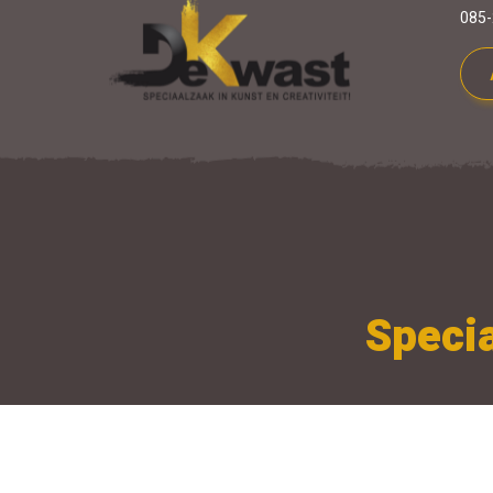
085-
Specia