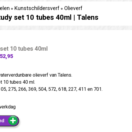
kelen
Kunstschildersverf
Olieverf
udy set 10 tubes 40ml |
Talens
set 10 tubes 40ml
 52,95
waterverdunbare olieverf van Talens.
t 10 tubes 40 ml.
105, 275, 266, 369, 504, 572, 618, 227, 411 en 701.
werkdag
nd