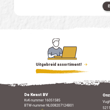
B
Uitgebreid assortiment!
De Kwast BV
Onz
KvK-nummer 16051585
Vugh
BTW-nummer NL008207124B01
5211