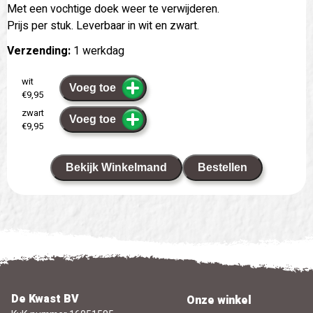
Met een vochtige doek weer te verwijderen.
Prijs per stuk. Leverbaar in wit en zwart.
Verzending:
1 werkdag
wit
Voeg toe
€9,95
zwart
Voeg toe
€9,95
Bekijk Winkelmand
Bestellen
De Kwast BV
Onze winkel