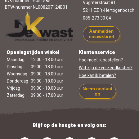
KvK-nummer 16051585
Vughterstraat 81
BTW-nummer NL008207124B01
5211 EZ 's-Hertogenbosch
085-273 30 04
Aanmelden
nieuwsbrief
Openingstijden winkel
Klantenservice
Maandag
12.00 - 18.00 uur
Hoe moet ik bestellen?
Dinsdag
09.00 - 18.00 uur
Wat zijn de verzendkosten?
Woensdag
09.00 - 18.00 uur
Hoe kan ik betalen?
Donderdag
09.00 - 18.00 uur
Vrijdag
09.00 - 18.00 uur
Neem contact
op
Zaterdag
09.00 - 17.00 uur
Blijf op de hoogte en volg ons: