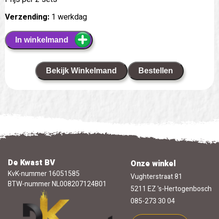
Verzending:
1 werkdag
In winkelmand
Bekijk Winkelmand
Bestellen
De Kwast BV
Onze winkel
KvK-nummer 16051585
Vughterstraat 81
BTW-nummer NL008207124B01
5211 EZ 's-Hertogenbosch
085-273 30 04