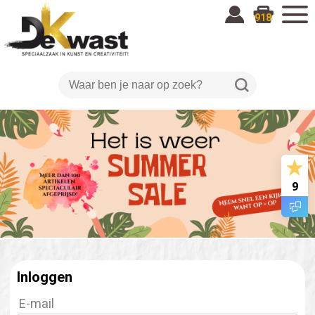
918
9
Inloggen
E-mail