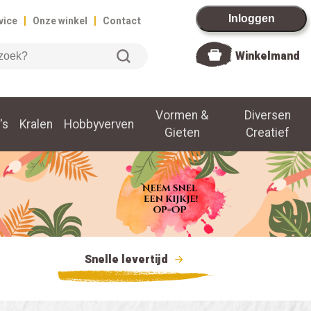
|
|
Inloggen
vice
Onze winkel
Contact
Winkelmand
Vormen &
Diversen
's
Kralen
Hobbyverven
Gieten
Creatief
Snelle levertijd