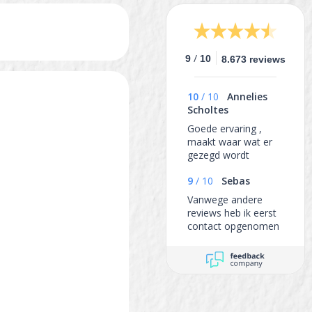
/
9
10
8.673 reviews
10
/
10
Annelies
Scholtes
Goede ervaring ,
maakt waar wat er
gezegd wordt
9
/
10
Sebas
Vanwege andere
reviews heb ik eerst
contact opgenomen
om te vragen of mijn
gewenste producten
voorraadig zijn.
Daarna heb ik alles in
één keer mogen
ontvangen. Het hele