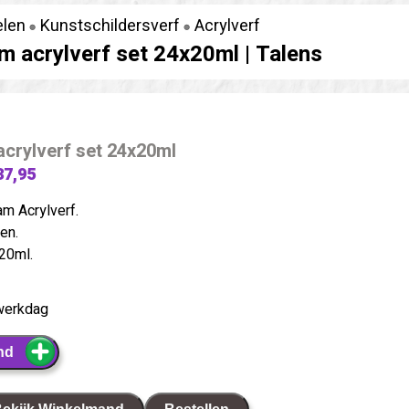
elen
Kunstschildersverf
Acrylverf
 acrylverf set 24x20ml |
Talens
crylverf set 24x20ml
37,95
m Acrylverf.
en.
 20ml.
werkdag
nd