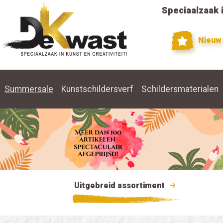
Speciaalzaak i
Nieuw
Summersale
Kunstschildersverf
Schildersmaterialen
Uitgebreid assortiment