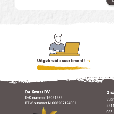
B
Uitgebreid assortiment!
De Kwast BV
Onz
KvK-nummer 16051585
Vugh
BTW-nummer NL008207124B01
5211
085-