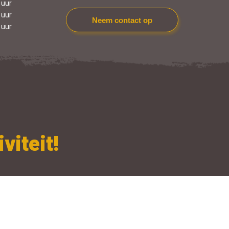
 uur
 uur
Neem contact op
 uur
viteit!