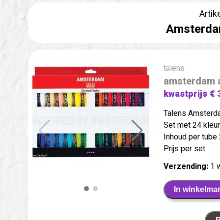
Artik
Amsterdam
talens
amsterdam a
kwastprijs € 
Talens Amsterda
Set met 24 kleur
Inhoud per tube
Prijs per set.
Verzending:
1 
In winkelma