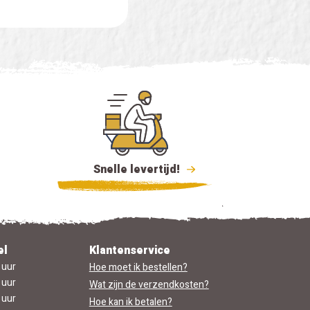
proces duurde
minder dan 5 dagen.
Ik ben uiterst
tevreden.
Snelle levertijd!
el
Klantenservice
 uur
Hoe moet ik bestellen?
 uur
Wat zijn de verzendkosten?
 uur
Hoe kan ik betalen?