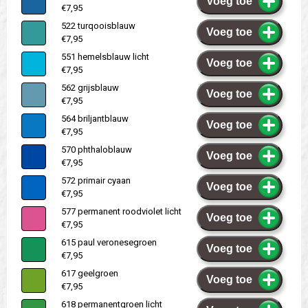
Voeg toe
€7,95
522 turqooisblauw
Voeg toe
€7,95
551 hemelsblauw licht
Voeg toe
€7,95
562 grijsblauw
Voeg toe
€7,95
564 briljantblauw
Voeg toe
€7,95
570 phthaloblauw
Voeg toe
€7,95
572 primair cyaan
Voeg toe
€7,95
577 permanent roodviolet licht
Voeg toe
€7,95
615 paul veronesegroen
Voeg toe
€7,95
617 geelgroen
Voeg toe
€7,95
618 permanentgroen licht