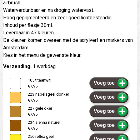
airbrush.
Waterverdunbaar en na droging watervast.
Hoog gepigmenteerd en zeer goed lichtbestendig.
Inhoud per flesje 30ml.
Leverbaar in 47 kleuren.
De kleuren komen overeen met de acrylverf en markers van
Amsterdam.
Kies in het menu de gewenste kleur.
Verzending:
1 werkdag
105 titaanwit
Voeg toe
€7,95
223 napelsgeel donker
Voeg toe
€7,95
227 gele oker
Voeg toe
€7,95
234 sienna naturel
Voeg toe
€7,95
256 reflex geel
Voeg toe