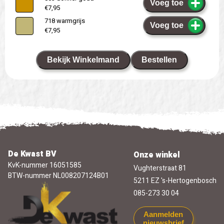
Voeg toe
€7,95
718 warmgrijs
Voeg toe
€7,95
Bekijk Winkelmand
Bestellen
De Kwast BV
Onze winkel
KvK-nummer 16051585
Vughterstraat 81
BTW-nummer NL008207124B01
5211 EZ 's-Hertogenbosch
085-273 30 04
Aanmelden
nieuwsbrief