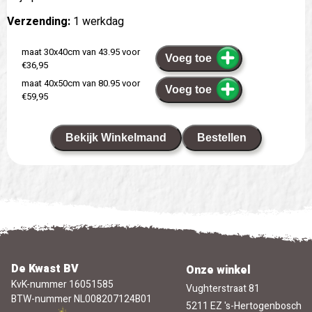
Verzending:
1 werkdag
maat 30x40cm van 43.95 voor
Voeg toe
€36,95
maat 40x50cm van 80.95 voor
Voeg toe
€59,95
Bekijk Winkelmand
Bestellen
De Kwast BV
Onze winkel
KvK-nummer 16051585
Vughterstraat 81
BTW-nummer NL008207124B01
5211 EZ 's-Hertogenbosch