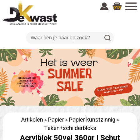
918
Artikelen
Papier
Papier kunstzinnig
Teken+schilderbloks
Acrylblok 50vel 360gr |
Schut