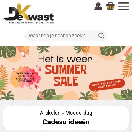
918
Artikelen
Moederdag
Cadeau ideeën