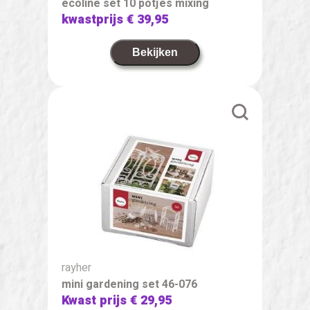
ecoline set 10 potjes mixing
kwastprijs
€ 39,95
Bekijken
rayher
mini gardening set 46-076
Kwast prijs
€ 29,95