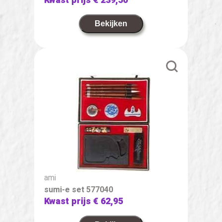
Kwast prijs
€ 239,50
Bekijken
ami
sumi-e set 577040
Kwast prijs
€ 62,95