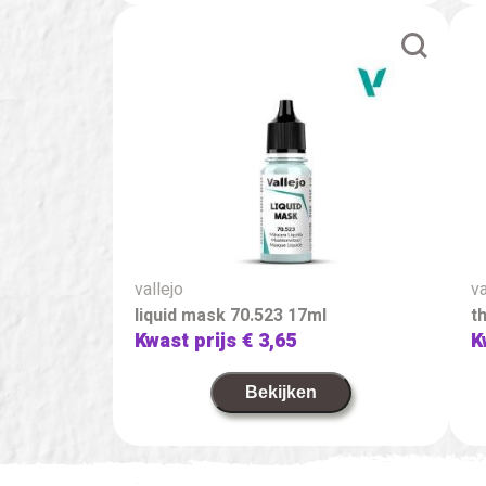
vallejo
va
liquid mask 70.523 17ml
t
Kwast prijs
€ 3,65
K
Bekijken