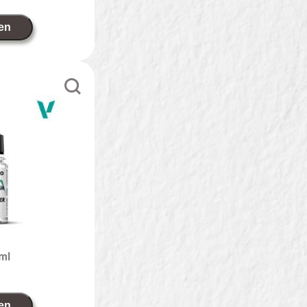
en
ml
en