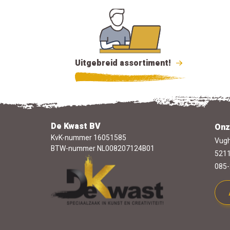
Uitgebreid assortiment!
De Kwast BV
Onz
KvK-nummer 16051585
Vugh
BTW-nummer NL008207124B01
5211
085-