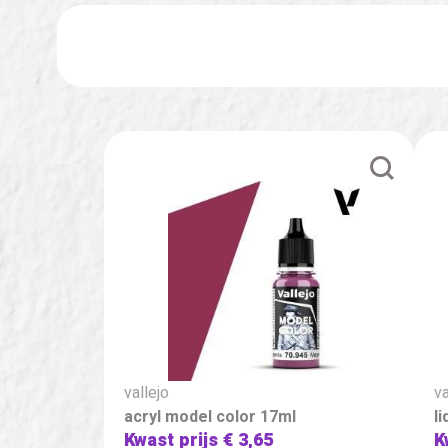
vallejo
va
acryl model color 17ml
l
Kwast prijs
€ 3,65
K