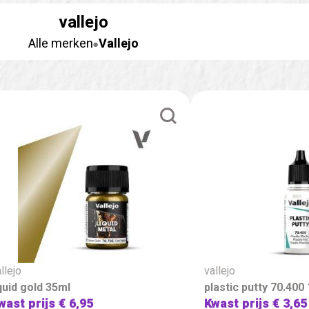
vallejo
Alle merken
Vallejo
llejo
vallejo
iquid gold 35ml
plastic putty 70.400
wast prijs
€ 6,95
Kwast prijs
€ 3,65