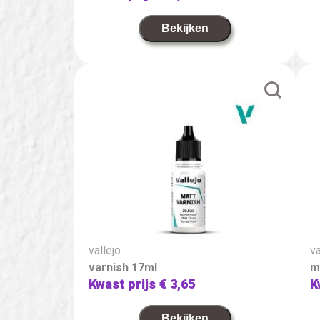
Bekijken
vallejo
va
varnish 17ml
m
Kwast prijs
€ 3,65
K
Bekijken