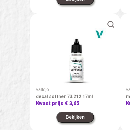
vallejo
va
decal softner 73.212 17ml
m
Kwast prijs
€ 3,65
K
Bekijken