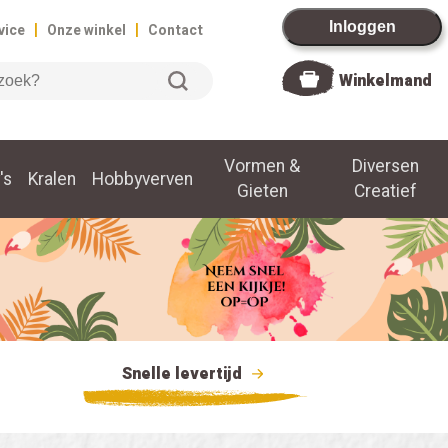
|
|
Inloggen
vice
Onze winkel
Contact
Winkelmand
Vormen &
Diversen
's
Kralen
Hobbyverven
Gieten
Creatief
Snelle levertijd