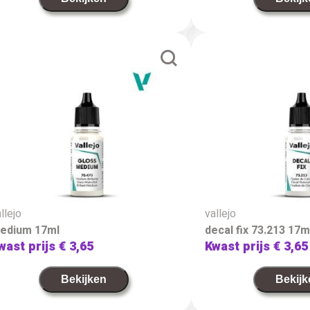
llejo
vallejo
edium 17ml
decal fix 73.213 17m
wast prijs
€ 3,65
Kwast prijs
€ 3,65
Bekijken
Bekijk