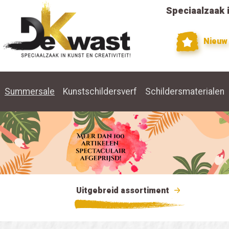
Speciaalzaak i
Nieuw
Summersale
Kunstschildersverf
Schildersmaterialen
Uitgebreid assortiment