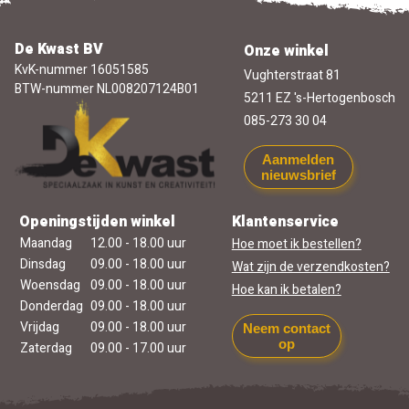
De Kwast BV
Onze winkel
KvK-nummer 16051585
Vughterstraat 81
BTW-nummer NL008207124B01
5211 EZ 's-Hertogenbosch
085-273 30 04
Aanmelden
nieuwsbrief
Openingstijden winkel
Klantenservice
Maandag
12.00 - 18.00 uur
Hoe moet ik bestellen?
Dinsdag
09.00 - 18.00 uur
Wat zijn de verzendkosten?
Woensdag
09.00 - 18.00 uur
Hoe kan ik betalen?
Donderdag
09.00 - 18.00 uur
Vrijdag
09.00 - 18.00 uur
Neem contact
op
Zaterdag
09.00 - 17.00 uur