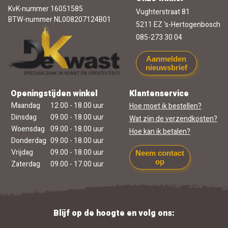
KvK-nummer 16051585
Vughterstraat 81
BTW-nummer NL008207124B01
5211 EZ 's-Hertogenbosch
085-273 30 04
Aanmelden
nieuwsbrief
Openingstijden winkel
Klantenservice
Maandag
12.00 - 18.00 uur
Hoe moet ik bestellen?
Dinsdag
09.00 - 18.00 uur
Wat zijn de verzendkosten?
Woensdag
09.00 - 18.00 uur
Hoe kan ik betalen?
Donderdag
09.00 - 18.00 uur
Vrijdag
09.00 - 18.00 uur
Neem contact
op
Zaterdag
09.00 - 17.00 uur
Blijf op de hoogte en volg ons: