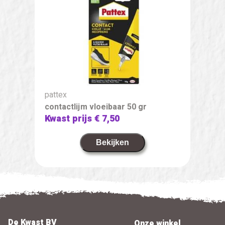
pattex
contactlijm vloeibaar 50 gr
Kwast prijs
€ 7,50
Bekijken
De Kwast BV
Onze winkel