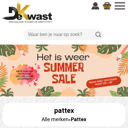
918
pattex
Alle merken
Pattex