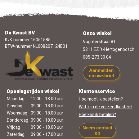
De Kwast BV
Onze winkel
KvK-nummer 16051585
Vughterstraat 81
BTW-nummer NL008207124B01
5211 EZ 's-Hertogenbosch
085-273 30 04
Aanmelden
nieuwsbrief
Openingstijden winkel
Klantenservice
Maandag
12.00 - 18.00 uur
Hoe moet ik bestellen?
Dinsdag
09.00 - 18.00 uur
Wat zijn de verzendkosten?
Woensdag
09.00 - 18.00 uur
Hoe kan ik betalen?
Donderdag
09.00 - 18.00 uur
Vrijdag
09.00 - 18.00 uur
Neem contact
op
Zaterdag
09.00 - 17.00 uur