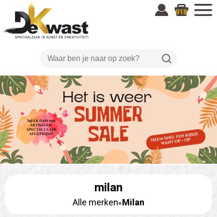
918
milan
Alle merken
Milan