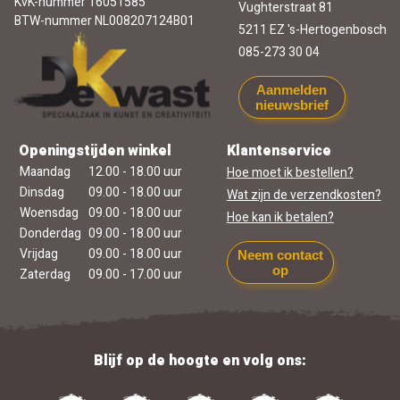
KvK-nummer 16051585
Vughterstraat 81
BTW-nummer NL008207124B01
5211 EZ 's-Hertogenbosch
085-273 30 04
Aanmelden
nieuwsbrief
Openingstijden winkel
Klantenservice
Maandag
12.00 - 18.00 uur
Hoe moet ik bestellen?
Dinsdag
09.00 - 18.00 uur
Wat zijn de verzendkosten?
Woensdag
09.00 - 18.00 uur
Hoe kan ik betalen?
Donderdag
09.00 - 18.00 uur
Vrijdag
09.00 - 18.00 uur
Neem contact
op
Zaterdag
09.00 - 17.00 uur
Blijf op de hoogte en volg ons: