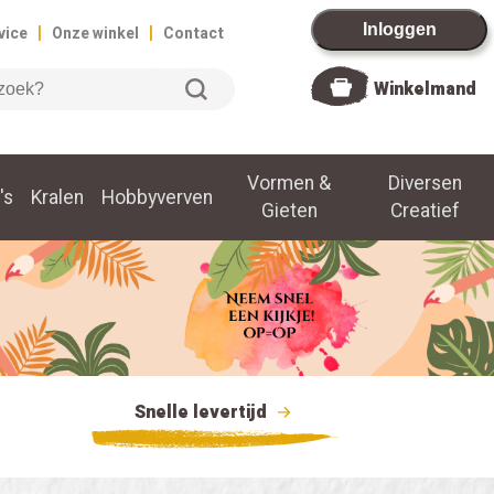
|
|
Inloggen
vice
Onze winkel
Contact
Winkelmand
Vormen &
Diversen
's
Kralen
Hobbyverven
Gieten
Creatief
Snelle levertijd