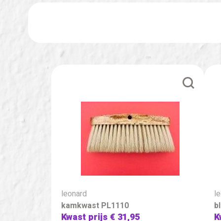
leonard
l
kamkwast PL1110
b
Kwast prijs
€ 31,95
K