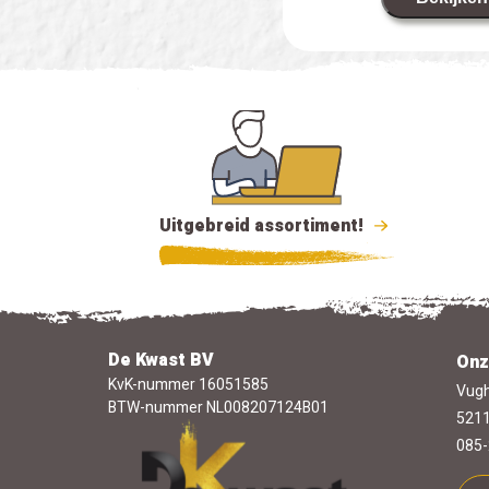
Uitgebreid assortiment!
De Kwast BV
Onz
KvK-nummer 16051585
Vugh
BTW-nummer NL008207124B01
5211
085-