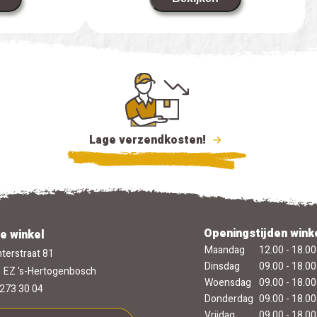
Lage verzendkosten!
Openingstijden wink
e winkel
Maandag
12.00 - 18.00
terstraat 81
Dinsdag
09.00 - 18.00
 EZ 's-Hertogenbosch
Woensdag
09.00 - 18.00
273 30 04
Donderdag
09.00 - 18.00
Vrijdag
09.00 - 18.00