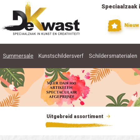
Speciaalzaak i
Nieuw
Summersale
Kunstschildersverf
Schildersmaterialen
Uitgebreid assortiment