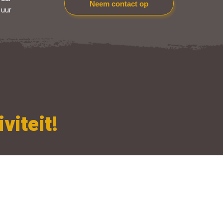
Neem contact op
 uur
viteit!