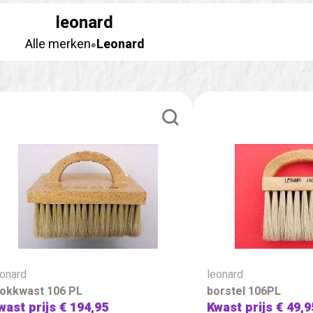
leonard
Alle merken
Leonard
eonard
leonard
lokkwast 106 PL
borstel 106PL
wast prijs
€ 194,95
Kwast prijs
€ 49,9