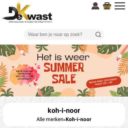
918
koh-i-noor
Alle merken
Koh-i-noor