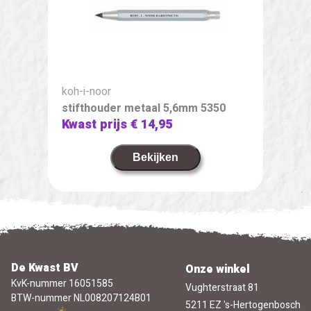
koh-i-noor
stifthouder metaal 5,6mm 5350
Kwast prijs
€ 14,95
Bekijken
De Kwast BV
Onze winkel
KvK-nummer 16051585
Vughterstraat 81
BTW-nummer NL008207124B01
5211 EZ 's-Hertogenbosch