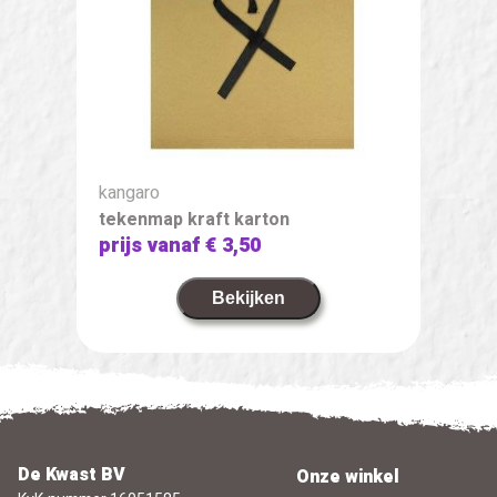
kangaro
tekenmap kraft karton
prijs vanaf
€ 3,50
Bekijken
De Kwast BV
Onze winkel