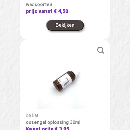
wassoorten
prijs vanaf
€ 4,50
Bekijken
de kat
ossengal oplossing 30ml
Kwast prijs
€ 3,95