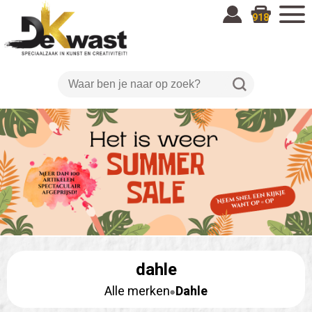
918
dahle
Alle merken
Dahle