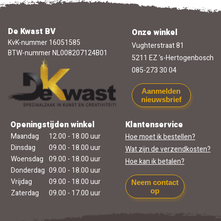
De Kwast BV
Onze winkel
KvK-nummer 16051585
Vughterstraat 81
BTW-nummer NL008207124B01
5211 EZ 's-Hertogenbosch
085-273 30 04
Aanmelden
nieuwsbrief
Openingstijden winkel
Klantenservice
Maandag
12.00 - 18.00 uur
Hoe moet ik bestellen?
Dinsdag
09.00 - 18.00 uur
Wat zijn de verzendkosten?
Woensdag
09.00 - 18.00 uur
Hoe kan ik betalen?
Donderdag
09.00 - 18.00 uur
Vrijdag
09.00 - 18.00 uur
Neem contact
op
Zaterdag
09.00 - 17.00 uur