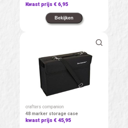
Kwast prijs
€ 6,95
Bekijken
crafters companion
48 marker storage case
kwast prijs
€ 45,95